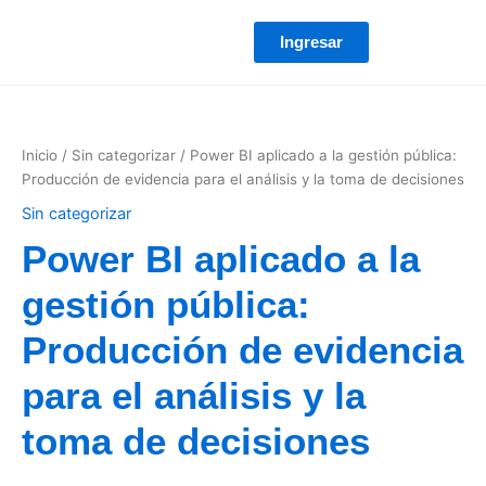
Ir
al
Ingresar
contenido
Power
BI
aplicado
Inicio
/
Sin categorizar
/ Power BI aplicado a la gestión pública:
a
Producción de evidencia para el análisis y la toma de decisiones
la
gestión
Sin categorizar
pública:
Producción
Power BI aplicado a la
de
evidencia
gestión pública:
para
el
Producción de evidencia
análisis
y
para el análisis y la
la
toma
toma de decisiones
de
decisiones
cantidad