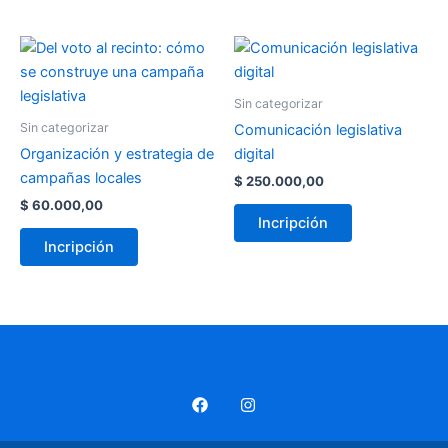
Sin categorizar
Sin categorizar
Comunicación legislativa
Organización y estrategia de
digital
campañas locales
$
250.000,00
$
60.000,00
Incripción
Incripción
F
I
a
n
c
s
e
t