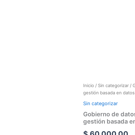
Gobierno
Inicio
/
Sin categorizar
/ 
de
gestión basada en datos
datos:
Fundamentos
Sin categorizar
para
Gobierno de datos
la
gestión basada e
planificación
y
$
60.000,00
gestión