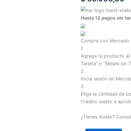
basada
en
datos
Hasta 12 pagos sin tar
cantidad
Compra con Mercado P
1
Agrega tu producto al 
Tarjeta” o “Meses sin T
2
Inicia sesión en Merc
3
Elige la cantidad de pa
Crédito sujeto a aprob
¿Tienes dudas? Consu