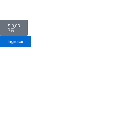
Ir
al
contenido
Carrito
$
0,00
0
Ingresar