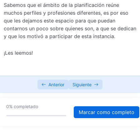
0/4
Sabemos que el ámbito de la planificación reúne
muchos perfiles y profesiones diferentes, es por eso
Módulo 3: Modelado de datos y
que les dejamos este espacio para que puedan
0/4
representación de fenómenos sociales
contarnos un poco sobre quienes son, a que se dedican
y que los motivó a participar de esta instancia.
Módulo 4: Visualización e interpretación de
0/4
datos
¡Les leemos!
Módulo 5: Análisis territorial y visualización
0/4
geográfica
Módulo 6: Introducción a DAX para análisis
Anterior
Siguiente
0/4
Módulo 7: Uso de dashboards en contextos
0%
completado
0/3
Marcar como completo
profesionales y educativos
Módulo 8: Trabajo integrador final
0/3