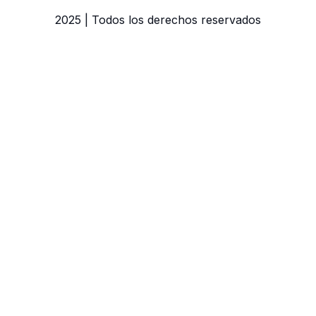
2025 | Todos los derechos reservados
Estás saliend
Fundación IC
Nombre de usuario o correo
Contraseña
Recuérdame