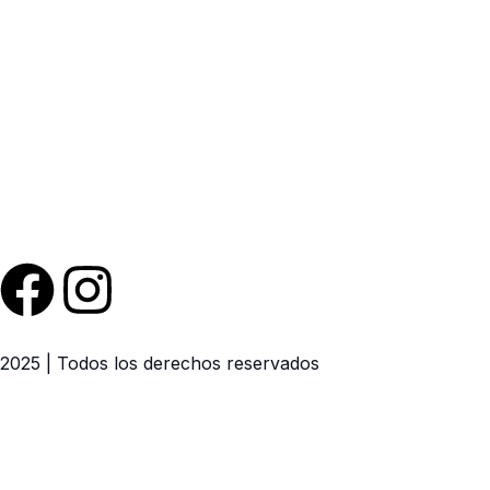
F
I
a
n
2025 | Todos los derechos reservados
c
s
e
t