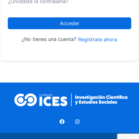
¿Olvidaste la contraseña?
Acceder
¿No tienes una cuenta?
Regístrate ahora
F
I
a
n
c
s
e
t
b
a