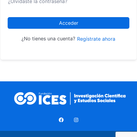
¿Olvidaste la contraseña?
Acceder
¿No tienes una cuenta?
Regístrate ahora
F
I
a
n
c
s
e
t
b
a