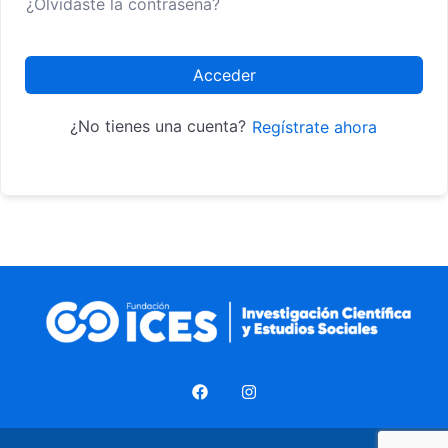
¿Olvidaste la contraseña?
Acceder
¿No tienes una cuenta?
Regístrate ahora
F
I
a
n
c
s
e
t
b
a