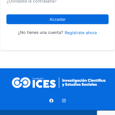
¿Olvidaste la contraseña?
Acceder
¿No tienes una cuenta?
Regístrate ahora
F
I
a
n
c
s
e
t
b
a