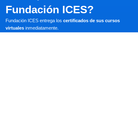
Fundación ICES?
Fundación ICES entrega los
certificados de sus cursos
virtuales
inmediatamente.
Además, es una organización no gubernamental con
personería jurídica autorizada por el Ministerio de Justicia y
Derechos Humanos del Gobierno de la Provincia de Córdoba
(Argentina) mediante la Resolución N° 428/17.
Ir al Escritorio