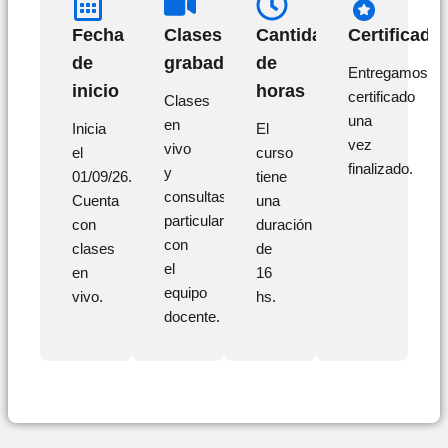
Fecha
Clases
Cantidad
Certificado
de
grabadas
de
Entregamos
inicio
horas
certificado
Clases
una
en
Inicia
El
vez
vivo
el
curso
finalizado.
y
01/09/26.
tiene
consultas
Cuenta
una
particulares
con
duración
con
clases
de
el
en
16
equipo
vivo.
hs.
docente.